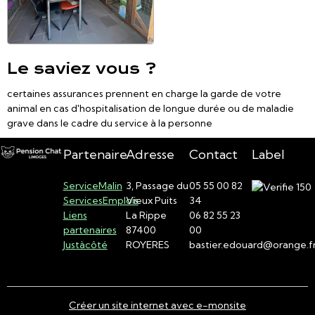
Le saviez vous ?
certaines assurances prennent en charge la garde de votre
animal en cas d'hospitalisation de longue durée ou de maladie
grave dans le cadre du service à la personne
Partenaire
Adresse
Contact
Label
ServiceMalin
3, Passage du
05 55 00 82
ServicesEmplois
Vieux Puits
34
Liens
La Rippe
06 82 55 23
partenaires
87400
00
Justàcôté
ROYERES
bastier.edouard@orange.f
Créer un site internet avec e-monsite