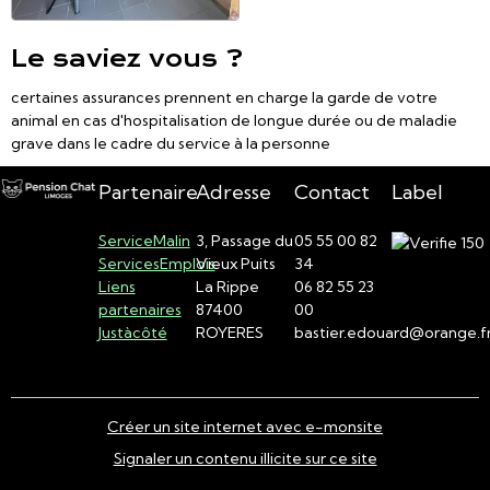
Le saviez vous ?
certaines assurances prennent en charge la garde de votre
animal en cas d'hospitalisation de longue durée ou de maladie
grave dans le cadre du service à la personne
Partenaire
Adresse
Contact
Label
ServiceMalin
3, Passage du
05 55 00 82
ServicesEmplois
Vieux Puits
34
Liens
La Rippe
06 82 55 23
partenaires
87400
00
Justàcôté
ROYERES
bastier.edouard@orange.f
Créer un site internet avec e-monsite
Signaler un contenu illicite sur ce site