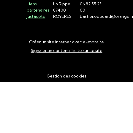
Liens
La Rippe
06 82 55 23
partenaires
87400
00
Justàcôté
ROYERES
bastier.edouard@orange.f
Créer un site internet avec e-monsite
Signaler un contenu illicite sur ce site
Gestion des cookies