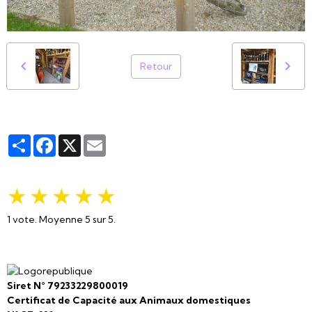
Retour
Partager
Facebook
X
Email
★
★
★
★
★
1
vote. Moyenne
5
sur 5.
Siret N° 79233229800019
Certificat de Capacité aux Animaux domestiques