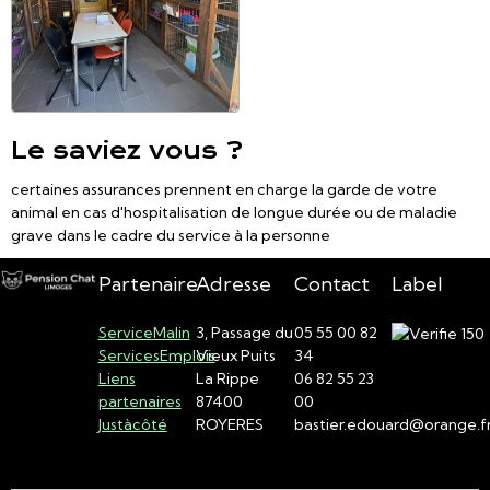
Le saviez vous ?
certaines assurances prennent en charge la garde de votre
animal en cas d'hospitalisation de longue durée ou de maladie
grave dans le cadre du service à la personne
Partenaire
Adresse
Contact
Label
ServiceMalin
3, Passage du
05 55 00 82
ServicesEmplois
Vieux Puits
34
Liens
La Rippe
06 82 55 23
partenaires
87400
00
Justàcôté
ROYERES
bastier.edouard@orange.f